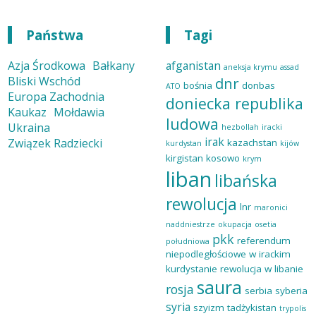
Państwa
Tagi
Azja Środkowa
Bałkany
afganistan
aneksja krymu
assad
Bliski Wschód
dnr
bośnia
donbas
ATO
Europa Zachodnia
doniecka republika
Kaukaz
Mołdawia
ludowa
Ukraina
hezbollah
iracki
irak
Związek Radziecki
kazachstan
kurdystan
kijów
kirgistan
kosowo
krym
liban
libańska
rewolucja
lnr
maronici
naddniestrze
okupacja
osetia
pkk
referendum
południowa
niepodległościowe w irackim
kurdystanie
rewolucja w libanie
saura
rosja
serbia
syberia
syria
szyizm
tadżykistan
trypolis