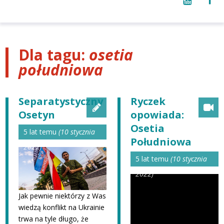
Dla tagu:
osetia
południowa
Separatystyczny
Ryczek
Osetyn
opowiada:
Osetia
5 lat temu
(10 stycznia
Południowa
2022)
5 lat temu
(10 stycznia
2022)
Jak pewnie niektórzy z Was
wiedzą konflikt na Ukrainie
trwa na tyle długo, że