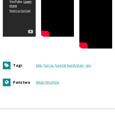
Tagi:
pkk
turcja
turecki kurdystan
yps
Państwa
Bliski Wschód