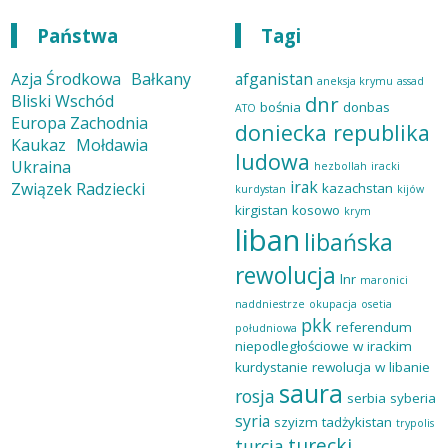
Państwa
Tagi
Azja Środkowa
Bałkany
afganistan
aneksja krymu
assad
Bliski Wschód
dnr
bośnia
donbas
ATO
Europa Zachodnia
doniecka republika
Kaukaz
Mołdawia
ludowa
Ukraina
hezbollah
iracki
irak
Związek Radziecki
kazachstan
kurdystan
kijów
kirgistan
kosowo
krym
liban
libańska
rewolucja
lnr
maronici
naddniestrze
okupacja
osetia
pkk
referendum
południowa
niepodległościowe w irackim
kurdystanie
rewolucja w libanie
saura
rosja
serbia
syberia
syria
szyizm
tadżykistan
trypolis
turecki
turcja