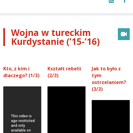
Wojna w tureckim
Kurdystanie (’15-’16)
Kto, z kim i
Kształt rebelii
Jak to było z
dlaczego? (1/3)
(2/3)
tym
ostrzelaniem?
(3/3)