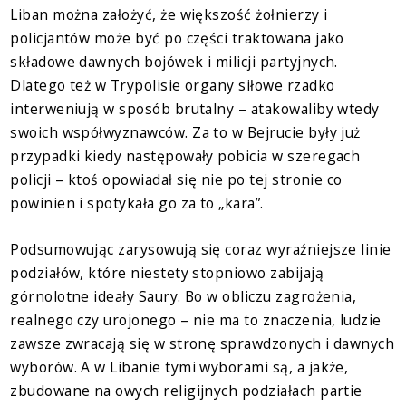
Liban można założyć, że większość żołnierzy i
policjantów może być po części traktowana jako
składowe dawnych bojówek i milicji partyjnych.
Dlatego też w Trypolisie organy siłowe rzadko
interweniują w sposób brutalny – atakowaliby wtedy
swoich współwyznawców. Za to w Bejrucie były już
przypadki kiedy następowały pobicia w szeregach
policji – ktoś opowiadał się nie po tej stronie co
powinien i spotykała go za to „kara”.
Podsumowując zarysowują się coraz wyraźniejsze linie
podziałów, które niestety stopniowo zabijają
górnolotne ideały Saury. Bo w obliczu zagrożenia,
realnego czy urojonego – nie ma to znaczenia, ludzie
zawsze zwracają się w stronę sprawdzonych i dawnych
wyborów. A w Libanie tymi wyborami są, a jakże,
zbudowane na owych religijnych podziałach partie