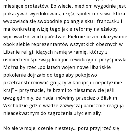
miesiące protestów. Bo wiecie, mediom wygodnie jest
pokazywać wyedukowaną część społeczeństwa, która
wypowiada się swobodnie po angielsku i francusku i
ma konkretną wizję tego jakie reformy należałoby
wprowadzić w ich państwie. Pięknie brzmi ukazywanie
obok siebie reprezentantów wszystkich obecnych w
Libanie religii idących ramię w ramię, którzy z
uśmiechem śpiewają kolejne rewolucyjne przyśpiewki.
Można by rzec „po latach wojen nowe libańskie
pokolenie dojrzało do tego aby pokojowo
przetransformować gnijący w korupcji i nepotyzmie
kraj” – przyznacie, że brzmi to niesamowicie jeśli
uwzględnimy, że nadal mówimy przecież o Bliskim
Wschodzie gdzie władze zazwyczaj panicznie reagują
nieadekwatnym do zagrożenia użyciem siły.
No ale w mojej ocenie niestety… pora przyjrzeć się