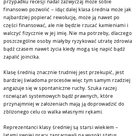
przypadku recesji nadal zazwyczaj może sobie
finansowo pozwolić – idąc dalej klasa średnia może jak
najbardziej popierać rewolucję, może ją nawet po
części finansować, ale nie będzie rzucać kamieniami i
walczyć fizycznie w jej imię. Nie ma potrzeby, dlaczego
poszczególne osoby miałyby ryzykować utratę zdrowia
bądź czasem nawet życia kiedy mogą się napić bądź
zapalić joincika.
Klasę średnią znacznie trudniej jest przekupić, jest
bardziej świadoma procesów więc tym samym rzadziej
angażuje się w spontaniczne ruchy. Szuka raczej
rozwiązań systemowych bądź prawnych, które
przynajmniej w założeniach mają ją doprowadzić do
zbliżonego celu co walka własnymi rękami.
Reprezentanci klasy średniej są starsi wiekiem –
latami swojej pracy zapracowali na wysoki status