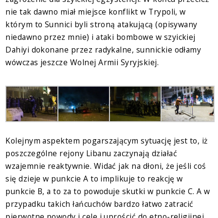
nie tak dawno miał miejsce konflikt w Trypoli, w
którym to Sunnici byli stroną atakującą (opisywany
niedawno przez mnie) i ataki bombowe w szyickiej
Dahiyi dokonane przez radykalne, sunnickie odłamy
wówczas jeszcze Wolnej Armii Syryjskiej.
Kolejnym aspektem pogarszającym sytuację jest to, iż
poszczególne rejony Libanu zaczynają działać
wzajemnie reaktywnie. Widać jak na dłoni, że jeśli coś
się dzieje w punkcie A to implikuje to reakcję w
punkcie B, a to za to powoduje skutki w punkcie C. A w
przypadku takich łańcuchów bardzo łatwo zatracić
pierwotne powody i cele i uprościć do etno-religijnej