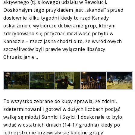
aktywnego (tj. siłowego) udziału w Rewolucji.
Doskonałym tego przykładem jest „skandal” sprzed
dosłownie kilku tygodni kiedy to rząd Kanady
oskarżono o wybiórcze dobieranie grup, którym
zdecydowano się przyznać możliwość pobytu w
Kanadzie – rzecz jasna chodzi o to, że wśród owych
szczęśliwców byli prawie wyłącznie libańscy
Chrześcijanie…
To wszystko zebrane do kupy sprawia, że zdolni,
zdeterminowani i gotowi w dużych liczbach podjąć
walkę są młodzi Sunnici i Szyici. I doskonale to było
widać w ostatnich dniach (14-17 grudnia) kiedy po
jednej stronie przewijały się kolejne grupy