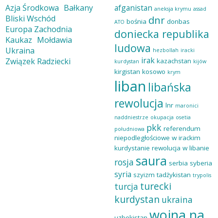
Azja Środkowa
Bałkany
afganistan
aneksja krymu
assad
Bliski Wschód
dnr
bośnia
donbas
ATO
Europa Zachodnia
doniecka republika
Kaukaz
Mołdawia
ludowa
Ukraina
hezbollah
iracki
irak
Związek Radziecki
kazachstan
kurdystan
kijów
kirgistan
kosowo
krym
liban
libańska
rewolucja
lnr
maronici
naddniestrze
okupacja
osetia
pkk
referendum
południowa
niepodległościowe w irackim
kurdystanie
rewolucja w libanie
saura
rosja
serbia
syberia
syria
szyizm
tadżykistan
trypolis
turecki
turcja
kurdystan
ukraina
wojna na
uzbekistan