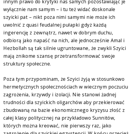
innym prawo do krytyki nas samych pozostawiając je
wyłącznie nam samym – i tu też widać doskonale
szyicki pat – nikt poza nimi samymi nie może ich
uwolnić z quasi feudalnej pułapki gdyż każdą
ingerencję z zewnątrz, nawet w dobrym duchu,
odbiorą jako napaść na nich, ale jednocześnie Amal i
Hezbollah są tak silnie ugruntowane, że zwykli Szyici
mają znikome szansę przetransformować swoje
struktury społeczne.
Poza tym przypominam, że Szyici żyją w stosunkowo
hermetycznych społecznościach w wiecznym poczuciu
zagrożenia, krzywdy i izolacji. Nie stanowi żadnej
trudności dla szyickich oligarchów aby przekierować
zbudowaną na bazie ekonomicznego kryzysu złość z
całej klasy politycznej na przykładowo Sunnitów,
których można kreować, nie pierwszy raz, jako
zagrożenie dla szyickiej egzystencji. W końcu przecież