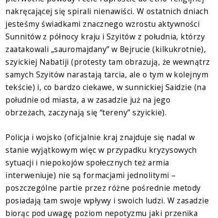
nakręcającej się spirali nienawiści. W ostatnich dniach
jesteśmy świadkami znacznego wzrostu aktywności
Sunnitów z północy kraju i Szyitów z południa, którzy
zaatakowali „sauromajdany” w Bejrucie (kilkukrotnie),
szyickiej Nabatiji (protesty tam obrazują, że wewnątrz
samych Szyitów narastają tarcia, ale o tym w kolejnym
tekście) i, co bardzo ciekawe, w sunnickiej Saidzie (na
południe od miasta, a w zasadzie już na jego
obrzeżach, zaczynają się “tereny” szyickie).
Policja i wojsko (oficjalnie kraj znajduje się nadal w
stanie wyjątkowym więc w przypadku kryzysowych
sytuacji i niepokojów społecznych też armia
interweniuje) nie są formacjami jednolitymi –
poszczególne partie przez różne pośrednie metody
posiadają tam swoje wpływy i swoich ludzi. W zasadzie
biorąc pod uwagę poziom nepotyzmu jaki przenika