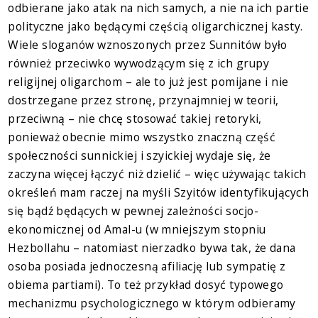
odbierane jako atak na nich samych, a nie na ich partie
polityczne jako będącymi częścią oligarchicznej kasty.
Wiele sloganów wznoszonych przez Sunnitów było
również przeciwko wywodzącym się z ich grupy
religijnej oligarchom – ale to już jest pomijane i nie
dostrzegane przez stronę, przynajmniej w teorii,
przeciwną – nie chcę stosować takiej retoryki,
ponieważ obecnie mimo wszystko znaczną część
społeczności sunnickiej i szyickiej wydaje się, że
zaczyna więcej łączyć niż dzielić – więc używając takich
określeń mam raczej na myśli Szyitów identyfikujących
się bądź będących w pewnej zależności socjo-
ekonomicznej od Amal-u (w mniejszym stopniu
Hezbollahu – natomiast nierzadko bywa tak, że dana
osoba posiada jednoczesną afiliację lub sympatię z
obiema partiami). To też przykład dosyć typowego
mechanizmu psychologicznego w którym odbieramy