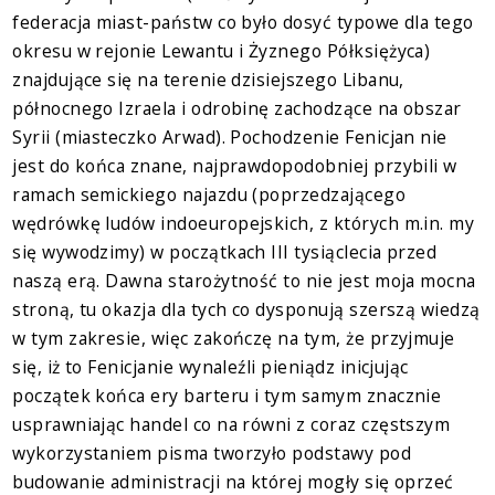
federacja miast-państw co było dosyć typowe dla tego
okresu w rejonie Lewantu i Żyznego Półksiężyca)
znajdujące się na terenie dzisiejszego Libanu,
północnego Izraela i odrobinę zachodzące na obszar
Syrii (miasteczko Arwad). Pochodzenie Fenicjan nie
jest do końca znane, najprawdopodobniej przybili w
ramach semickiego najazdu (poprzedzającego
wędrówkę ludów indoeuropejskich, z których m.in. my
się wywodzimy) w początkach III tysiąclecia przed
naszą erą. Dawna starożytność to nie jest moja mocna
stroną, tu okazja dla tych co dysponują szerszą wiedzą
w tym zakresie, więc zakończę na tym, że przyjmuje
się, iż to Fenicjanie wynaleźli pieniądz inicjując
początek końca ery barteru i tym samym znacznie
usprawniając handel co na równi z coraz częstszym
wykorzystaniem pisma tworzyło podstawy pod
budowanie administracji na której mogły się oprzeć