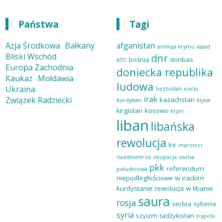
Państwa
Tagi
Azja Środkowa
Bałkany
afganistan
aneksja krymu
assad
Bliski Wschód
dnr
bośnia
donbas
ATO
Europa Zachodnia
doniecka republika
Kaukaz
Mołdawia
ludowa
Ukraina
hezbollah
iracki
irak
Związek Radziecki
kazachstan
kurdystan
kijów
kirgistan
kosowo
krym
liban
libańska
rewolucja
lnr
maronici
naddniestrze
okupacja
osetia
pkk
referendum
południowa
niepodległościowe w irackim
kurdystanie
rewolucja w libanie
saura
rosja
serbia
syberia
syria
szyizm
tadżykistan
trypolis