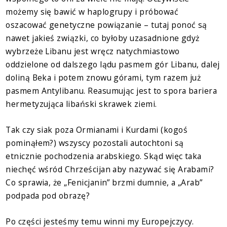
możemy się bawić w haplogrupy i próbować
oszacować genetyczne powiązanie – tutaj ponoć są
nawet jakieś związki, co byłoby uzasadnione gdyż
wybrzeże Libanu jest wręcz natychmiastowo
oddzielone od dalszego lądu pasmem gór Libanu, dalej
doliną Beka i potem znowu górami, tym razem już
pasmem Antylibanu. Reasumując jest to spora bariera
hermetyzująca libański skrawek ziemi.
Tak czy siak poza Ormianami i Kurdami (kogoś
pominąłem?) wszyscy pozostali autochtoni są
etnicznie pochodzenia arabskiego. Skąd więc taka
niechęć wśród Chrześcijan aby nazywać się Arabami?
Co sprawia, że „Fenicjanin” brzmi dumnie, a „Arab”
podpada pod obrazę?
Po części jesteśmy temu winni my Europejczycy.