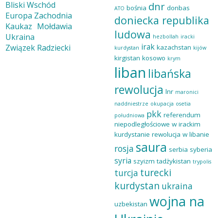
Bliski Wschód
dnr
bośnia
donbas
ATO
Europa Zachodnia
doniecka republika
Kaukaz
Mołdawia
ludowa
Ukraina
hezbollah
iracki
irak
Związek Radziecki
kazachstan
kurdystan
kijów
kirgistan
kosowo
krym
liban
libańska
rewolucja
lnr
maronici
naddniestrze
okupacja
osetia
pkk
referendum
południowa
niepodległościowe w irackim
kurdystanie
rewolucja w libanie
saura
rosja
serbia
syberia
syria
szyizm
tadżykistan
trypolis
turecki
turcja
kurdystan
ukraina
wojna na
uzbekistan