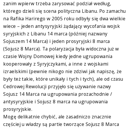
zanim wpierw trzeba zarysować podział według,
którego dzieli się scena polityczna Libanu. Po zamachu
na Rafika Harirego w 2005 roku odbyły się dwa wielkie
wiece – jeden antysyryjski żądający wycofania wojsk
syryjskich z Libanu 14 marca (później nazwany
Sojuszem 14 Marca) i jeden prosyryjski 8 marca
(Sojusz 8 Marca). Ta polaryzacja była widoczna już w
czasie Wojny Domowej kiedy jedne ugrupowania
kooperowały z Syryjczykami, a inne z wojskami
izraelskimi (pewnie nikogo nie zdziwi jak napiszę, że
były też takie, które unikały i tych i tych), ale od czasu
Cedrowej Rewolucji przyjęło się używanie nazwy
Sojusz 14 Marca na ugrupowania prozachodnie /
antysyryjskie i Sojusz 8 marca na ugrupowania
prosyryjskie.
Mogę delikatnie chybić, ale zasadniczo znacznie
częściej u władzy są partie tworzące Sojusz 8 Marca