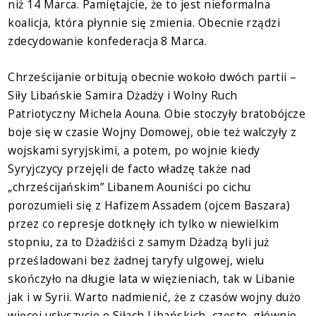
niż 14 Marca. Pamiętajcie, że to jest nieformalna
koalicja, która płynnie się zmienia. Obecnie rządzi
zdecydowanie konfederacja 8 Marca.
Chrześcijanie orbitują obecnie wokoło dwóch partii –
Siły Libańskie Samira Dżadży i Wolny Ruch
Patriotyczny Michela Aouna. Obie stoczyły bratobójcze
boje się w czasie Wojny Domowej, obie też walczyły z
wojskami syryjskimi, a potem, po wojnie kiedy
Syryjczycy przejęli de facto władzę także nad
„chrześcijańskim” Libanem Aouniści po cichu
porozumieli się z Hafizem Assadem (ojcem Baszara)
przez co represje dotknęły ich tylko w niewielkim
stopniu, za to Dżadżiści z samym Dżadzą byli już
prześladowani bez żadnej taryfy ulgowej, wielu
skończyło na długie lata w więzieniach, tak w Libanie
jak i w Syrii. Warto nadmienić, że z czasów wojny dużo
więcej usłyszycie o Siłach Libańskich, często, głównie