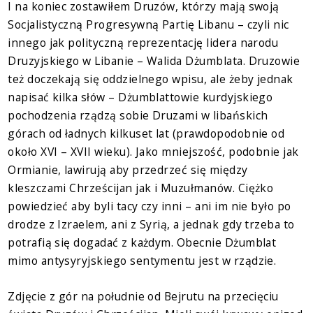
I na koniec zostawiłem Druzów, którzy mają swoją
Socjalistyczną Progresywną Partię Libanu – czyli nic
innego jak polityczną reprezentację lidera narodu
Druzyjskiego w Libanie – Walida Dżumblata. Druzowie
też doczekają się oddzielnego wpisu, ale żeby jednak
napisać kilka słów – Dżumblattowie kurdyjskiego
pochodzenia rządzą sobie Druzami w libańskich
górach od ładnych kilkuset lat (prawdopodobnie od
około XVI – XVII wieku). Jako mniejszość, podobnie jak
Ormianie, lawirują aby przedrzeć się między
kleszczami Chrześcijan jak i Muzułmanów. Ciężko
powiedzieć aby byli tacy czy inni – ani im nie było po
drodze z Izraelem, ani z Syrią, a jednak gdy trzeba to
potrafią się dogadać z każdym. Obecnie Dżumblat
mimo antysyryjskiego sentymentu jest w rządzie.
Zdjęcie z gór na południe od Bejrutu na przecięciu