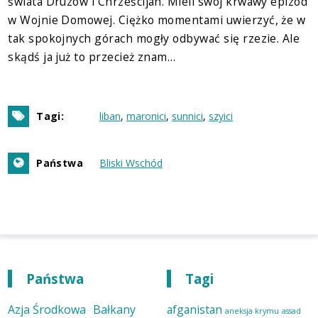
świata Druzów i Chrześcijan. Mieli swój krwawy epizod
w Wojnie Domowej. Ciężko momentami uwierzyć, że w
tak spokojnych górach mogły odbywać się rzezie. Ale
skądś ja już to przecież znam…
Tagi:
liban
maronici
sunnici
szyici
Państwa
Bliski Wschód
Państwa
Tagi
Azja Środkowa
Bałkany
afganistan
aneksja krymu
assad