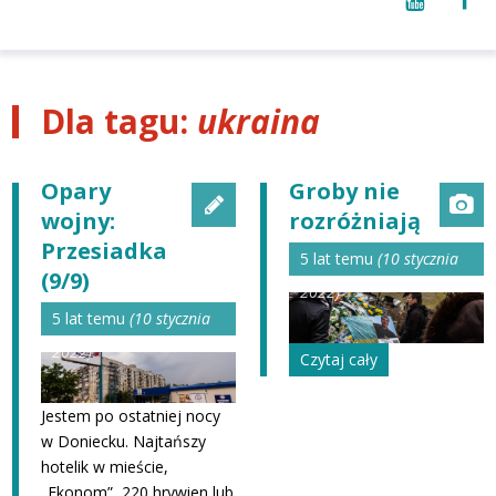
Dla tagu:
ukraina
Opary
Groby nie
wojny:
rozróżniają
Przesiadka
5 lat temu
(10 stycznia
(9/9)
2022)
5 lat temu
(10 stycznia
2022)
Czytaj cały
Jestem po ostatniej nocy
w Doniecku. Najtańszy
hotelik w mieście,
„Ekonom”, 220 hrywien lub