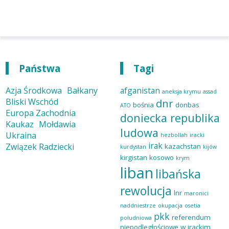
Państwa
Tagi
Azja Środkowa
Bałkany
afganistan
aneksja krymu
assad
Bliski Wschód
dnr
bośnia
donbas
ATO
Europa Zachodnia
doniecka republika
Kaukaz
Mołdawia
ludowa
Ukraina
hezbollah
iracki
irak
Związek Radziecki
kazachstan
kurdystan
kijów
kirgistan
kosowo
krym
liban
libańska
rewolucja
lnr
maronici
naddniestrze
okupacja
osetia
pkk
referendum
południowa
niepodległościowe w irackim