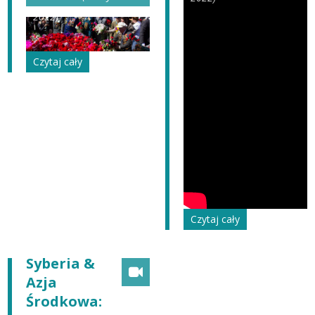
2022)
Czytaj cały
Czytaj cały
Syberia &
Azja
Środkowa: