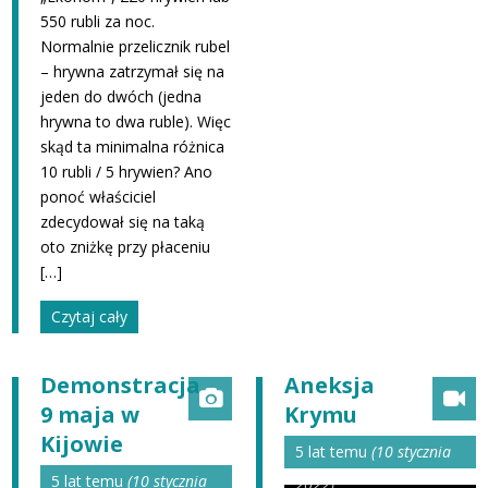
550 rubli za noc.
Normalnie przelicznik rubel
– hrywna zatrzymał się na
jeden do dwóch (jedna
hrywna to dwa ruble). Więc
skąd ta minimalna różnica
10 rubli / 5 hrywien? Ano
ponoć właściciel
zdecydował się na taką
oto zniżkę przy płaceniu
[…]
Czytaj cały
Demonstracja
Aneksja
9 maja w
Krymu
Kijowie
5 lat temu
(10 stycznia
5 lat temu
(10 stycznia
2022)