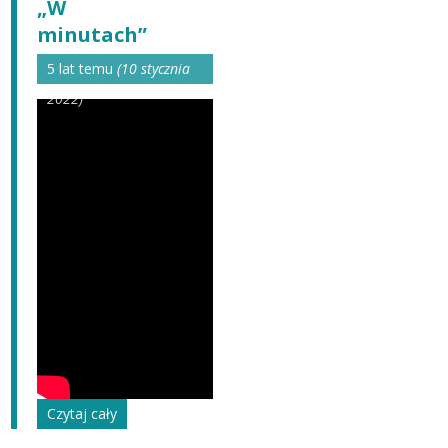
„W
minutach”
5 lat temu
(10 stycznia
2022)
Czytaj cały