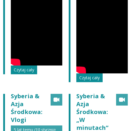
Czytaj cały
Czytaj cały
Syberia &
Syberia &
Azja
Azja
Środkowa:
Środkowa:
Vlogi
„W
minutach”
5 lat temu
(10 stycznia