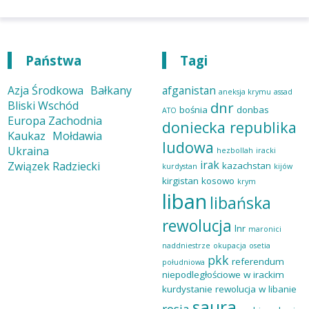
Państwa
Tagi
Azja Środkowa
Bałkany
afganistan
aneksja krymu
assad
Bliski Wschód
dnr
bośnia
donbas
ATO
Europa Zachodnia
doniecka republika
Kaukaz
Mołdawia
ludowa
Ukraina
hezbollah
iracki
irak
Związek Radziecki
kazachstan
kurdystan
kijów
kirgistan
kosowo
krym
liban
libańska
rewolucja
lnr
maronici
naddniestrze
okupacja
osetia
pkk
referendum
południowa
niepodległościowe w irackim
kurdystanie
rewolucja w libanie
saura