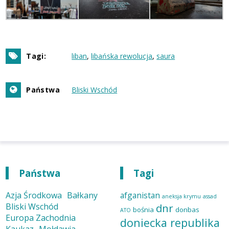
Tagi:
liban
libańska rewolucja
saura
Państwa
Bliski Wschód
Państwa
Tagi
Azja Środkowa
Bałkany
afganistan
aneksja krymu
assad
Bliski Wschód
dnr
bośnia
donbas
ATO
Europa Zachodnia
doniecka republika