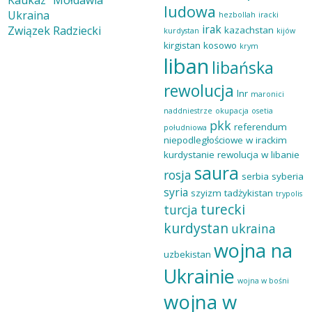
Kaukaz
Mołdawia
ludowa
Ukraina
hezbollah
iracki
irak
Związek Radziecki
kazachstan
kurdystan
kijów
kirgistan
kosowo
krym
liban
libańska
rewolucja
lnr
maronici
naddniestrze
okupacja
osetia
pkk
referendum
południowa
niepodległościowe w irackim
kurdystanie
rewolucja w libanie
saura
rosja
serbia
syberia
syria
szyizm
tadżykistan
trypolis
turecki
turcja
kurdystan
ukraina
wojna na
uzbekistan
Ukrainie
wojna w bośni
wojna w