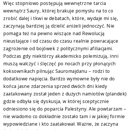
Więc stopniowo postępują wewnętrzne tarcia
wewnątrz Saury, której brakuje pomysłu na to co
zrobić dalej i tkwi w debatach, które, wydaje mi się,
zaczynają bardziej ją dzielić aniżeli jednoczyć. Nie
pomaga też na pewno wiszące nad Rewolucją
nieustające i od czasu do czasu realnie powracające
zagrożenie od bojówek z politycznymi afiliacjami.
Podczas gdy niektórzy akademicko polemizują, inni
muszą walczyć i ślęczęć po nocach przy płonących
koksownikach pilnując Sauromajdanu – rodzi to
dodatkowe napięcia. Bardzo wymowne były nie do
końca jasne zdarzenia sprzed dwóch dni kiedy
zaatakowany został jeden z dużych namiotów (plandek)
gdzie odbyła się dyskusja, w której sceptycznie
odniesiono się do poparcia Palestyny. Ale powtarzam –
nie wiadomo co dokładnie zostało tam i w jakiej formie
wypowiedziane i kto zaatakował. Ważne, że zaczyna